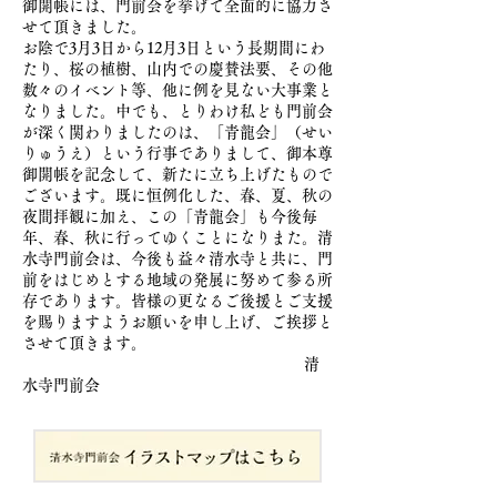
御開帳には、門前会を挙げて全面的に協力さ
せて頂きました。
お陰で3月3日から12月3日という長期間にわ
たり、桜の植樹、山内での慶賛法要、その他
数々のイベント等、他に例を見ない大事業と
なりました。中でも、とりわけ私ども門前会
が深く関わりましたのは、「青龍会」（せい
りゅうえ）という行事でありまして、御本尊
御開帳を記念して、新たに立ち上げたもので
ございます。既に恒例化した、春、夏、秋の
夜間拝観に加え、この「青龍会」も今後毎
年、春、秋に行ってゆくことになりまた。清
水寺門前会は、今後も益々清水寺と共に、門
前をはじめとする地域の発展に努めて参る所
存であります。皆様の更なるご後援とご支援
を賜りますようお願いを申し上げ、ご挨拶と
させて頂きます。
清
水寺門前会