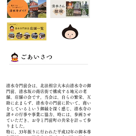
清水寺門前会は、北法相宗大本山清水寺の御
門前、清水坂の商店街で構成する地元の老
舗、店舗の会です。当会は、自らの繁栄、互
助に止まらず、清水寺の門前に於いて、商い
をしているという御縁を深く感じ、清水寺の
諸々の行事や事業に協力、時には、参画させ
ていただき、お寺と門前町の共栄を計って参
りました。
特に、33年振りに行われた平成12年の御本尊