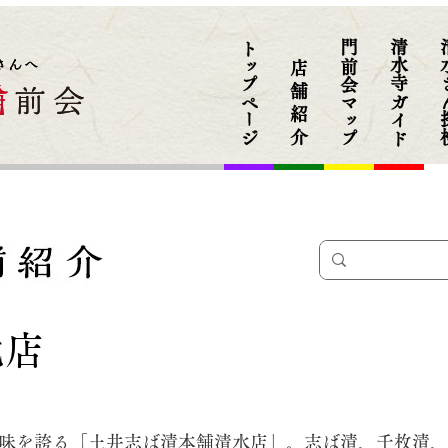
トップページ
門前会マップ
清水寺ガイド
清水
店 舗 紹 介
北店
の味を誇る「土井志ば漬本舗清水店」。志ば漬、千枚漬