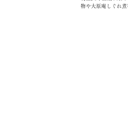
物や大原庵しぐれ煮