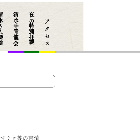
さん探検
清水寺青龍会
夜の特別拝観
​ア ク セ ス
、すぐき等の京漬